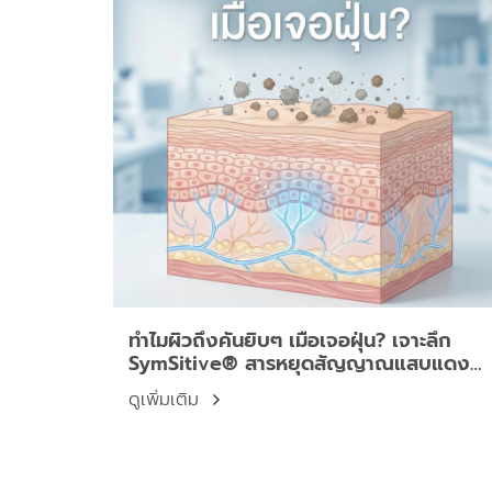
ทำไมผิวถึงคันยิบๆ เมื่อเจอฝุ่น? เจาะลึก
SymSitive® สารหยุดสัญญาณแสบแดงที่
ต้นตอเส้นประสาท
ดูเพิ่มเติม